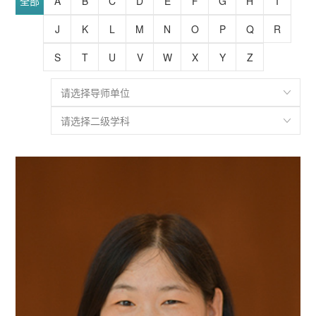
全部
A
B
C
D
E
F
G
H
I
J
K
L
M
N
O
P
Q
R
S
T
U
V
W
X
Y
Z
请选择导师单位
请选择二级学科