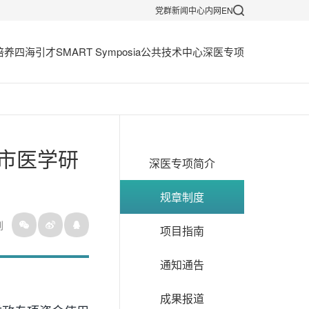
党群
新闻中心
内网
EN
培养
四海引才
SMART Symposia
公共技术中心
深医专项
市医学研
深医专项简介
规章制度
到
项目指南
通知通告
成果报道