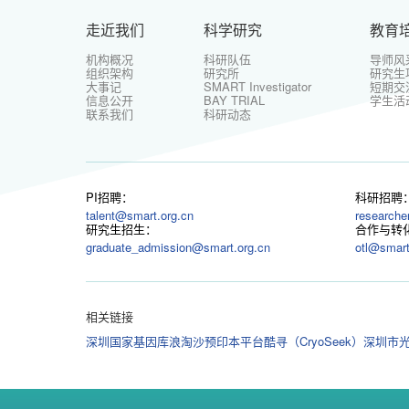
走近我们
科学研究
教育
机构概况
科研队伍
导师风
组织架构
研究所
研究生
大事记
SMART Investigator
短期交
信息公开
BAY TRIAL
学生活
联系我们
科研动态
PI招聘：
科研招聘
talent@smart.org.cn
researche
研究生招生：
合作与转
graduate_admission@smart.org.cn
otl@smart
相关链接
深圳国家基因库
浪淘沙预印本平台
酷寻（CryoSeek）
深圳市