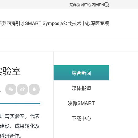
党群
新闻中心
内网
EN
培养
四海引才
SMART Symposia
公共技术中心
深医专项
实验室
综合新闻
媒体报道
到
映像SMART
院和深圳湾实验室。代表
下载中心
台建设、成果转化及
科研合作。