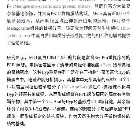
白
(Mastigoneme-specific axial protein, Mstax)
，其同样富含大量复
杂糖基化修饰，并含有PKD2样跨膜结构域。Mstax具有近8,000个
氨基酸残基，从纤毛膜区域延伸到纤绒毛的远端，作为整个
Mastigoneme组装的骨架分子。该研究为理解天然生物架构
(Bio-
architectures)
中蛋白质和糖类分子形成复合物的相互作用模式提供
了理论基础。
研究显示，Mst1蛋白1,854-1,932的片段是富含Ser-Pro重复序列的
PPII 螺旋。电镜密度显示了清晰的与羟化脯氨酸
(Hyp)
残基连接
的聚糖密度。这种Hyp重复序列广泛存在于植物与藻类富含Hyp的
糖蛋白中。电镜密度分析揭示，其基本单元所具有的典型3 - 4个β-
l -呋喃型阿拉伯糖单糖分子
(β-L-Araf3-4)
通过O -连接糖基化与
Hyp的羟基共价成键，从而形成缠绕在PPII螺旋周围的高度有序糖
鞘结构；其中第一个β-L-Araf与Hyp羟基形成β-1-4糖苷键，其余糖
环分子间以β-1-2或者β-1-3键连。连续的聚糖分子与羟脯氨酸PPII
螺旋一同形成稳定的结构模块，作为天然生物大分子架构组装的
结构基础。