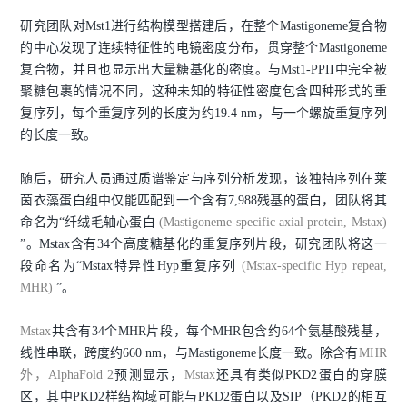
研究团队对Mst1进行结构模型搭建后，在整个Mastigoneme复合物
的中心发现了连续特征性的电镜密度分布，贯穿整个Mastigoneme
复合物，并且也显示出大量糖基化的密度。与Mst1-PPII中完全被
聚糖包裹的情况不同，这种未知的特征性密度包含四种形式的重
复序列，每个重复序列的长度为约19.4 nm，与一个螺旋重复序列
的长度一致。
随后，研究人员通过质谱鉴定与序列分析发现，该独特序列在莱
茵衣藻蛋白组中仅能匹配到一个含有7,988残基的蛋白，团队将其
命名为“纤绒毛轴心蛋白
(Mastigoneme-specific axial protein, Mstax)
”。Mstax含有34个高度糖基化的重复序列片段，研究团队将这一
段命名为“Mstax特异性Hyp重复序列
(Mstax-specific Hyp repeat,
MHR)
”。
Mstax
共含有34个MHR片段，每个MHR包含约64个氨基酸残基，
线性串联，跨度约660 nm，与Mastigoneme长度一致。除含有
MHR
外，AlphaFold 2
预测显示，
Mstax
还具有类似PKD2蛋白的穿膜
区，其中PKD2样结构域可能与PKD2蛋白以及SIP（PKD2的相互