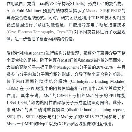
作用蛋白，充当mstax的VSD结构域S1 helix）形成1:3:1的复合物。
AlphaFold-Multimer 预测的结构模型揭示了
Mstax、SIP
和
PKD2
的
异源复合物组装形式。同时，研究团队还利用CRISPR技术对相应
靶点基因进行了敲除功能验证，并使用冷冻电子断层扫描技术
(Cryo Electron Tomography, Cryo-ET)
对不同突变体进行了表型观
测，进一步验证了复合物组装的假设。
后续针对Mastigoneme进行结构分析发现，聚糖分子直接介导了整
个复合物的组装。除了包裹在Mst1纤维和Mstax核心轴的表面外，
大量的聚糖分子占据了整个Mastigoneme分子量的20%-25%，并直
接参与分子内和分子间堆积的形成，介导了整个复合物的组装。
位于Mst1表面的糖类结合模块 (Carbohydrate-Binding Modules,
CBMs) 在与PPII螺旋中的阿拉伯糖基相互作用中起着至关重要的
作用。具体来说，Mst1的CBM4-6与相邻Mst1分子的PPII螺旋
1,854-1,894片段内的阿拉伯聚糖分子形成氢键识别网络。此外，
来自Mst1的含二硫键重复模块 (disulfide-bond-containing repeats,
SSR) 中，SSR1-8部分与相邻Mst1分子的SSR18-27共同参与了和
Mstax一个MHR的Hyp11以及(X2Hyp)6区域聚糖的相互作用。