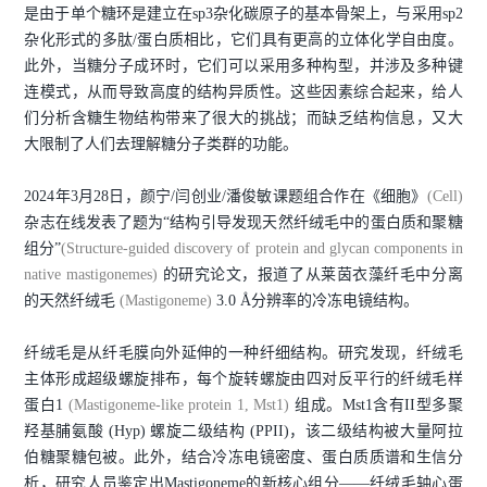
是由于单个糖环是建立在sp3杂化碳原子的基本骨架上，与采用sp2
杂化形式的多肽/蛋白质相比，它们具有更高的立体化学自由度。
此外，当糖分子成环时，它们可以采用多种构型，并涉及多种键
连模式，从而导致高度的结构异质性。这些因素综合起来，给人
们分析含糖生物结构带来了很大的挑战；而缺乏结构信息，又大
大限制了人们去理解糖分子类群的功能。
2024年3月28日，颜宁/闫创业/潘俊敏课题组合作在《细胞》
(Cell)
杂志在线发表了题为“结构引导发现天然纤绒毛中的蛋白质和聚糖
组分”
(Structure-guided discovery of protein and glycan components in
native mastigonemes)
的研究论文，报道了从莱茵衣藻纤毛中分离
的天然纤绒毛
(Mastigoneme)
3.0 Å分辨率的冷冻电镜结构。
纤绒毛是从纤毛膜向外延伸的一种纤细结构。研究发现，纤绒毛
主体形成超级螺旋排布，每个旋转螺旋由四对反平行的纤绒毛样
蛋白1
(Mastigoneme-like protein 1, Mst1)
组成。Mst1含有II型多聚
羟基脯氨酸 (Hyp) 螺旋二级结构 (PPII)，该二级结构被大量阿拉
伯糖聚糖包被。此外，结合冷冻电镜密度、蛋白质质谱和生信分
析，研究人员鉴定出Mastigoneme的新核心组分——纤绒毛轴心蛋