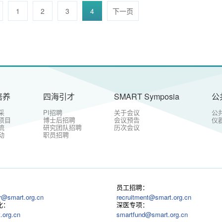
1
2
3
4
下一页
培养
四海引才
SMART Symposia
公
采
PI招聘
关于会议
公
项目
博士后招聘
会议预告
仪
流
研究团队招聘
历次会议
动
职员招聘
：
员工招聘：
r@smart.org.cn
recruitment@smart.org.cn
化：
深医专项：
.org.cn
smartfund@smart.org.cn