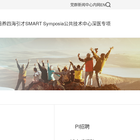
党群
新闻中心
内网
EN
培养
四海引才
SMART Symposia
公共技术中心
深医专项
PI招聘