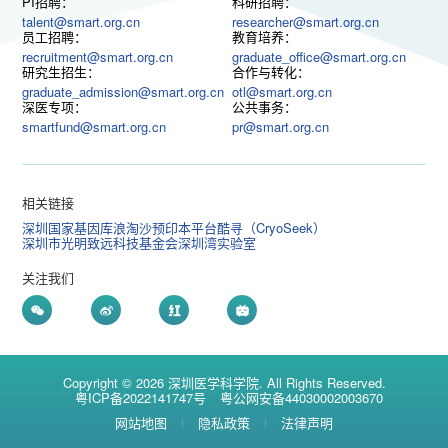
PI招聘：
科研招聘：
talent@smart.org.cn
researcher@smart.org.cn
员工招聘：
教育培养：
recruitment@smart.org.cn
graduate_office@smart.org.cn
研究生招生：
合作与转化：
graduate_admission@smart.org.cn
otl@smart.org.cn
深医专项：
公共事务：
smartfund@smart.org.cn
pr@smart.org.cn
相关链接
深圳国家基因库
浪淘沙预印本平台
酷寻（CryoSeek）
深圳市光明致远科技基金会
深圳湾实验室
关注我们
Copyright © 2026 深圳医学科学院. All Rights Reserved.
粤ICP备2022141747号
粤公网安备44030002003670
网站地图
隐私政策
法律声明