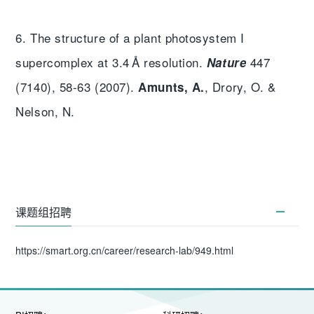
6. The structure of a plant photosystem I
supercomplex at 3.4 Å resolution.
447
Nature
(7140), 58-63 (2007).
, Drory, O. &
Amunts, A.
Nelson, N.
课题组招聘
https://smart.org.cn/career/research-lab/949.html