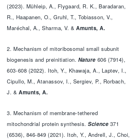
(2023). Mühleip, A., Flygaard, R. K., Baradaran,
R., Haapanen, O., Gruhl, T., Tobiasson, V.,
Maréchal, A., Sharma, V. &
Amunts, A
.
2. Mechanism of mitoribosomal small subunit
biogenesis and preinitiation.
606 (7914),
Nature
603-608 (2022). Itoh, Y., Khawaja, A., Laptev, I.,
Cipullo, M., Atanassov, I., Sergiev, P., Rorbach,
J. &
Amunts, A
.
3. Mechanism of membrane-tethered
mitochondrial protein synthesis.
371
Science
(6536), 846-849 (2021). Itoh, Y., Andrell, J., Choi,