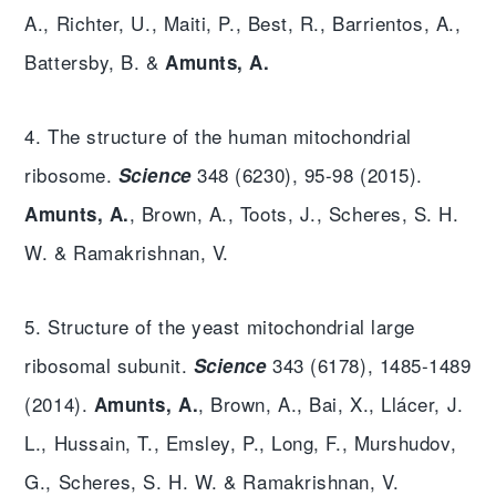
A., Richter, U., Maiti, P., Best, R., Barrientos, A.,
Battersby, B. &
Amunts, A.
4. The structure of the human mitochondrial
ribosome.
348 (6230), 95-98 (2015).
Science
, Brown, A., Toots, J., Scheres, S. H.
Amunts, A.
W. & Ramakrishnan, V.
5. Structure of the yeast mitochondrial large
ribosomal subunit.
343 (6178), 1485-1489
Science
(2014).
, Brown, A., Bai, X., Llácer, J.
Amunts, A
.
L., Hussain, T., Emsley, P., Long, F., Murshudov,
G., Scheres, S. H. W. & Ramakrishnan, V.