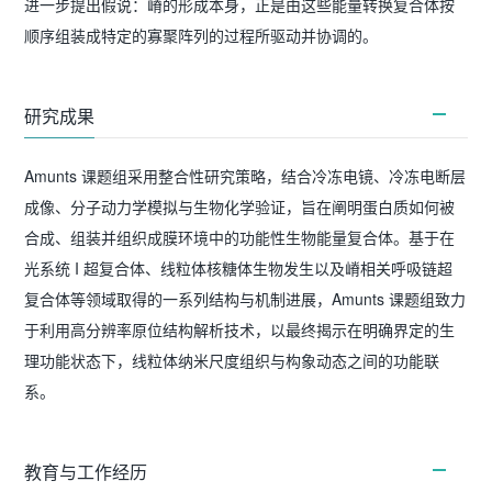
进一步提出假说：嵴的形成本身，正是由这些能量转换复合体按
顺序组装成特定的寡聚阵列的过程所驱动并协调的。
研究成果
Amunts 课题组采用整合性研究策略，结合冷冻电镜、冷冻电断层
成像、分子动力学模拟与生物化学验证，旨在阐明蛋白质如何被
合成、组装并组织成膜环境中的功能性生物能量复合体。基于在
光系统 I 超复合体、线粒体核糖体生物发生以及嵴相关呼吸链超
复合体等领域取得的一系列结构与机制进展，Amunts 课题组致力
于利用高分辨率原位结构解析技术，以最终揭示在明确界定的生
理功能状态下，线粒体纳米尺度组织与构象动态之间的功能联
系。
教育与工作经历