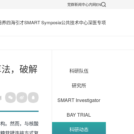
党群
新闻中心
内网
EN
培养
四海引才
SMART Symposia
公共技术中心
深医专项
a算法，破解
科研队伍
研究所
到
SMART Investigator
BAY TRIAL
结构。然而，与核酸
科研动态
时糖苷键连接方式复