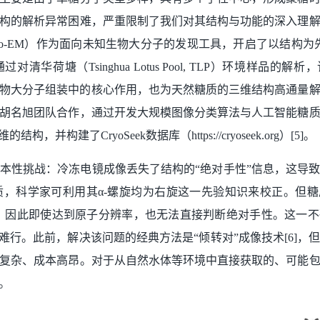
构的解析异常困难，严重限制了我们对其结构与功能的深入理
Cryo-EM）作为面向未知生物大分子的发现工具，开启了以结构
1,2,3,4]。通过对清华荷塘（Tsinghua Lotus Pool, TLP）环境样
在生物大分子组装中的核心作用，也为天然糖质的三维结构高通量
胡名旭团队合作，通过开发大规模图像分类算法与人工智能糖
构建了CryoSeek数据库（https://cryoseek.org）[5]。
本性挑战：冷冻电镜成像丢失了结构的“绝对手性”信息，这导
质，科学家可利用其α-螺旋均为右旋这一先验知识来校正。但
糖，因此即使达到原子分辨率，也无法直接判断绝对手性。这一
难行。此前，解决该问题的经典方法是“倾转对”成像技术[6]，
复杂、成本高昂。对于从自然水体等环境中直接获取的、可能
。