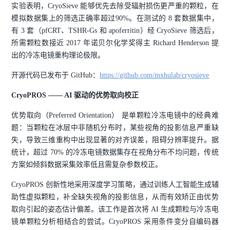
实验表明，CryoSieve 能够优先去除受辐射损伤更严重的颗粒，在
模拟数据集上的筛选正确率超过90%。在测试的 8 套数据集中，
有 3 套（pfCRT、TSHR-Gs 和 apoferritin）经 CryoSieve 筛选后，
所需颗粒数接近 2017 年诺贝尔化学奖得主 Richard Henderson 提
出的冷冻电镜重构理论极限。
开源代码已发布于 GitHub：
https://github.com/mxhulab/cryosieve
CryoPROS —— AI 驱动的优势取向校正
优势取向（Preferred Orientation） 是单颗粒冷冻电镜中的经典难
题：当颗粒在冰层中非随机分布时，某些视角的投影信息严重缺
失，导致三维重构中出现显著的对齐误差，阻碍分辨率提升。据
统计，超过 70% 的冷冻电镜数据集存在视角分布不均问题，传统
方案如倾斜数据采集效率低且需复杂参数校正。
CryoPROS 创新性地采用深度学习策略，通过训练人工智能生成辅
助性虚拟颗粒，补全缺失视角的投影信息，从而有效矫正由优势
取向引起的姿态估计偏差。该工作是首次将 AI 生成颗粒与冷冻电
镜单颗粒分析相结合的尝试。CryoPROS 采用条件变分自编码器