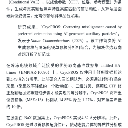
（Conditional VAE），以成像参数（CTF、位姿、参考模型）为条
件，生成与真实颗粒噪声特性高度匹配的辅助颗粒，从算法层面
破解位姿偏差，无需依赖倾斜样品台采集。
研究成果："CryoPROS: Correcting misalignment caused by
preferred orientation using AI-generated auxiliary particles"，
发表于
Nature Communications
（2025）。该工作首次将 AI
生成颗粒与冷冻电镜单颗粒分析相结合，为解决优势取向
难题开辟了新范式。
在冷冻电镜领域广泛接受的优势取向基准数据集 untitled HA-
trimer（EMPIAR-10096）上，CryoPROS 仅使用非倾斜数据即达
到3.49 Å的分辨率。此前研究人员长期认为，必须通过倾斜样品台
采集（采集效率降低约一个数量级）、三维分类、逐颗粒 CTF 修
正及颗粒抛光等繁琐步骤才能实现同等分辨率。CryoPROS 将严重
位姿错误（MSE>13）比例从 14.85% 降至 1.27%，对齐误差降低
约 10 倍。
在膜蛋白 NaX 数据集上，CryoPROS 实现4.32 Å分辨率。此外，
CryoPROS 通过改善颗粒角度估计，使动态复合体的异质性分析成