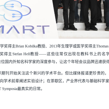
Brian Kobilka教授、2013年生理学或医学奖得主Thomas 
年化学奖得主Stefan Hell教授——这些往常仅出现在教科书上的名
700余位国内外知名科学家的深度参与，让这个年轻会议品牌迅速获
ology等知名学术期刊开始关注这个新兴的学术平台。但比媒体报道更珍贵
向学术前辈阐述实验设计；在茶歇区，产业界代表与基础科学
ymposia最真实的日常。