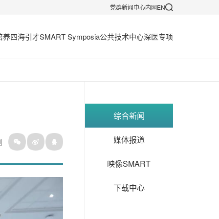
党群
新闻中心
内网
EN
培养
四海引才
SMART Symposia
公共技术中心
深医专项
综合新闻
媒体报道
到
映像SMART
下载中心