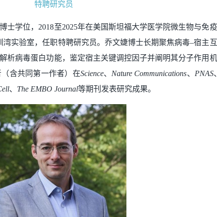
特聘研究员
博士学位，2018至2025年在美国斯坦福大学医学院微生物与免
深圳湾实验室，任职特聘研究员。乔文婕博士长期聚焦病毒–宿主
解析病毒蛋白功能，鉴定宿主关键调控因子并阐明其分子作用
者（含共同第一作者）在
Science
、
Nature Communications
、
PNAS
ell
、
The EMBO Journal
等期刊发表研究成果。