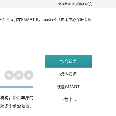
党群
新闻中心
内网
EN
培养
四海引才
SMART Symposia
公共技术中心
深医专项
综合新闻
媒体报道
到
映像SMART
研机构，带着丰厚的
下载中心
横跨多个前沿领域，